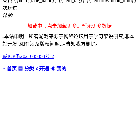
免费
{{item.grade_name}}
{{item_tag}}
{{item.download_num}}
次玩过
体验
加载中...
点击加载更多...
暂无更多数据
-本站申明：所有游戏来源于网络论坛用于学习架设研究,非本
站开发,.如有涉及版权问题,请告知我方删除-
豫ICP备2021035853号-2
⌂
首页
▦
分类
¥
开通
◉
我的