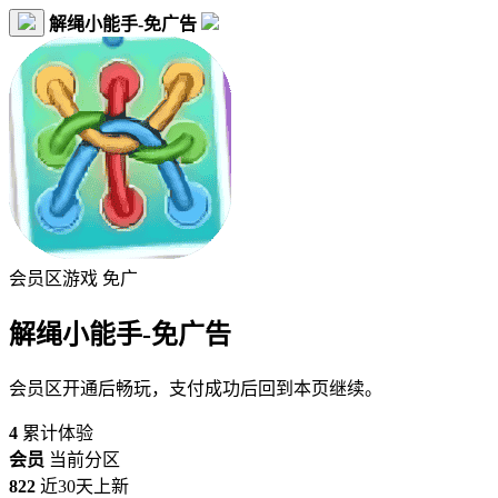
解绳小能手-免广告
会员区游戏
免广
解绳小能手-免广告
会员区开通后畅玩，支付成功后回到本页继续。
4
累计体验
会员
当前分区
822
近30天上新