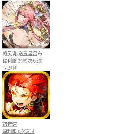
将灵说-送五星吕布
福利服
2369次玩过
立即领
初音速
福利服
0次玩过