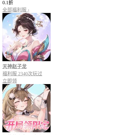
0.1折
全部福利服 ›
天神赵子龙
福利服
2340次玩过
立即领