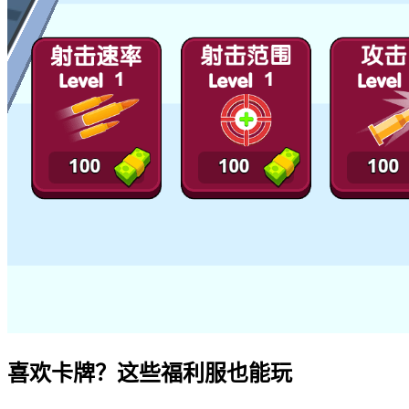
喜欢卡牌？这些福利服也能玩