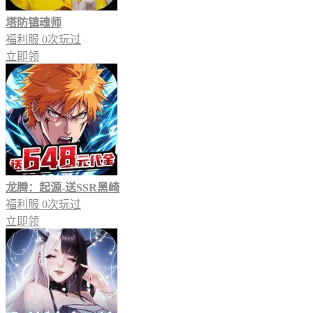
塔防镇魂师
福利服
0次玩过
立即领
龙腾：起源-送SSR黑崎
福利服
0次玩过
立即领