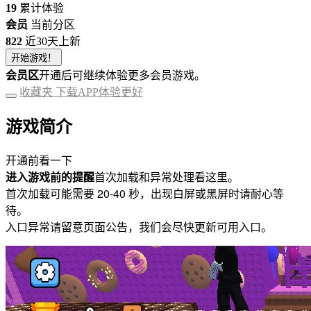
19
累计体验
会员
当前分区
822
近30天上新
开始游戏！
会员区
开通后可继续体验更多会员游戏。
收藏夹
下载APP体验更好
游戏简介
开通前看一下
进入游戏前的提醒
首次加载和异常处理看这里。
首次加载可能需要 20-40 秒，出现白屏或黑屏时请耐心等
待。
入口异常请留意页面公告，我们会尽快更新可用入口。