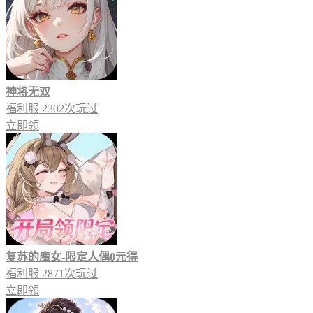
神将无双
福利服
2302次玩过
立即领
复苏的魔女-限定人偶0元得
福利服
2871次玩过
立即领