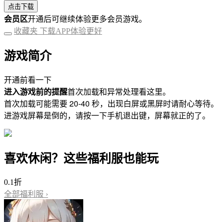
点击下载
会员区
开通后可继续体验更多会员游戏。
收藏夹
下载APP体验更好
游戏简介
开通前看一下
进入游戏前的提醒
首次加载和异常处理看这里。
首次加载可能需要 20-40 秒，出现白屏或黑屏时请耐心等待。
进游戏屏幕是倒的，请按一下手机退出键，屏幕就正的了。
喜欢休闲？这些福利服也能玩
0.1折
全部福利服 ›