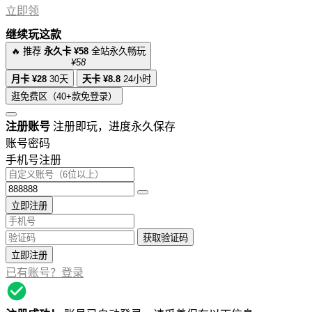
立即领
继续玩这款
🔥 推荐
永久卡 ¥58
全站永久畅玩
¥58
月卡 ¥28
30天
天卡 ¥8.8
24小时
逛免费区（40+款免登录）
注册账号
注册即玩，进度永久保存
账号密码
手机号注册
立即注册
获取验证码
立即注册
已有账号？登录