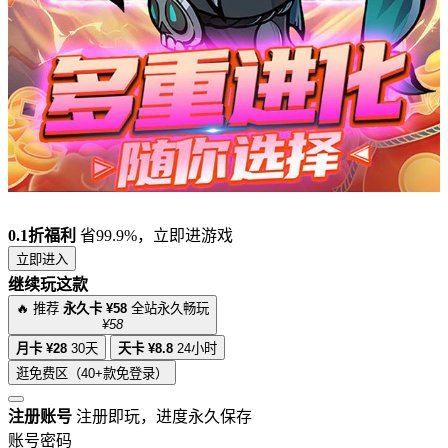
0.1折福利
省99.9%，立即进游戏
立即进入
继续玩这款
🔥 推荐
永久卡 ¥58
全站永久畅玩
¥58
月卡 ¥28
30天
天卡 ¥8.8
24小时
逛免费区（40+款免登录）
注册账号
注册即玩，进度永久保存
账号密码