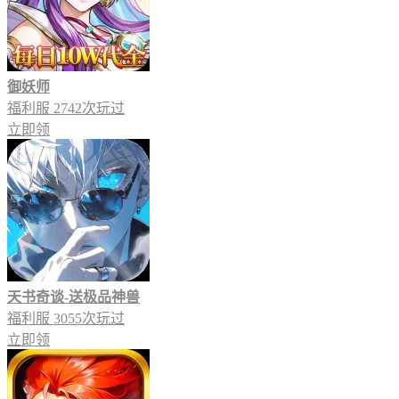
御妖师
福利服
2742次玩过
立即领
天书奇谈-送极品神兽
福利服
3055次玩过
立即领