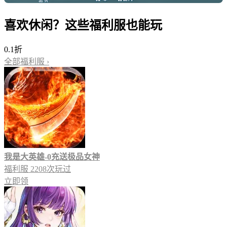
喜欢休闲？这些福利服也能玩
0.1折
全部福利服 ›
我是大英雄-0充送极品女神
福利服
2208次玩过
立即领