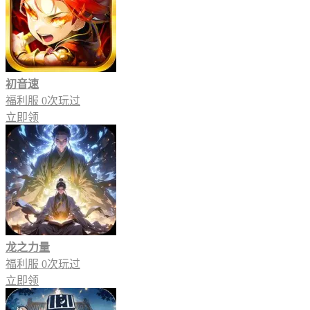
初音速
福利服
0次玩过
立即领
龙之力量
福利服
0次玩过
立即领