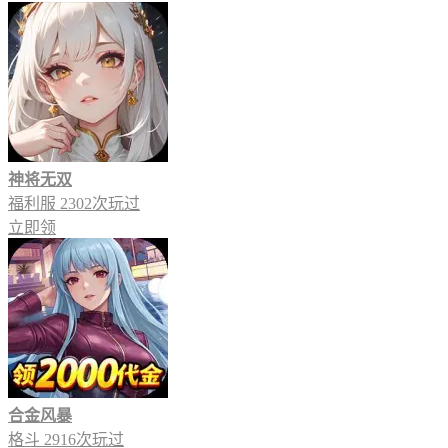
神将无双
福利服
2302次玩过
立即领
合金风暴
格斗
2916次玩过