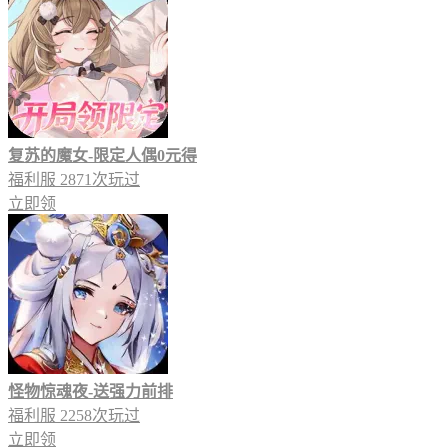
复苏的魔女-限定人偶0元得
福利服
2871次玩过
立即领
怪物惊魂夜-送强力前排
福利服
2258次玩过
立即领