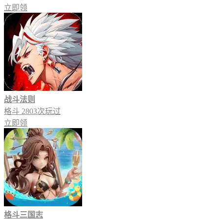
立即领
战斗法则
格斗
2803次玩过
立即领
格斗三国志