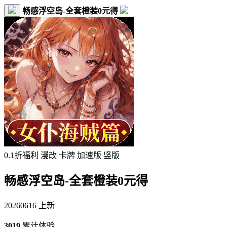
畅感浮空岛-全套橙装0元得
0.1折福利
漫改
卡牌
加速版
竖版
畅感浮空岛-全套橙装0元得
20260616 上新
3019
累计体验