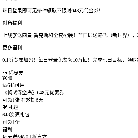
每日登录即可无条件领取不限时648元代金券！
创角福利
上线就送四皇-香克斯和全套橙装！首日即送路飞（新世界），
更多福利
0.1折专属加码！每日登录免费领10万抽！完成七日目标，领
🎫
优惠券
¥648
满648可用
《畅感浮空岛》648元优惠券
可领1张
有效期6天
🎁
礼包
648资源礼包
可领1个
福利
每天送648
0.1折直充