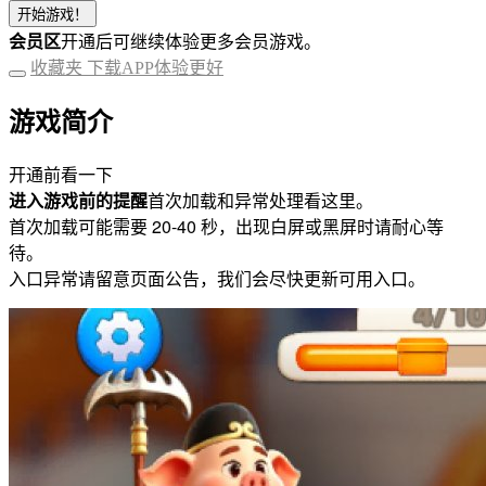
开始游戏！
会员区
开通后可继续体验更多会员游戏。
收藏夹
下载APP体验更好
游戏简介
开通前看一下
进入游戏前的提醒
首次加载和异常处理看这里。
首次加载可能需要 20-40 秒，出现白屏或黑屏时请耐心等
待。
入口异常请留意页面公告，我们会尽快更新可用入口。