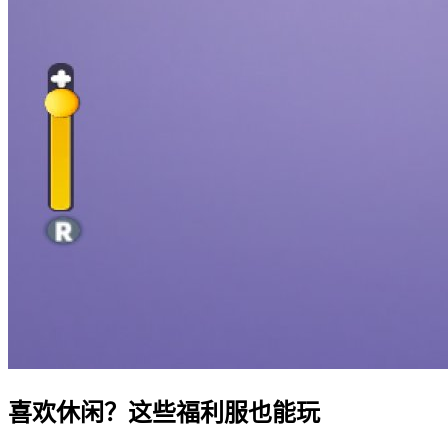
喜欢休闲？这些福利服也能玩