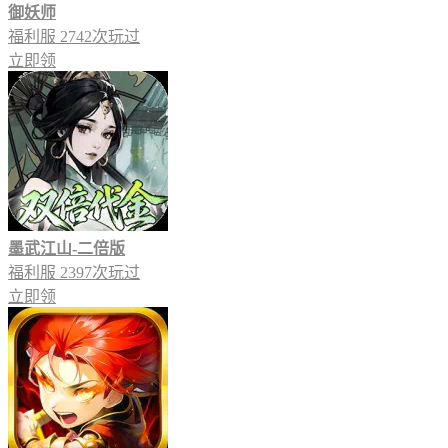
御妖师
福利服
2742次玩过
立即领
墨武江山-二倍版
福利服
2397次玩过
立即领