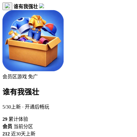
谁有我强壮
会员区游戏
免广
谁有我强壮
5/30上新 · 开通后畅玩
29
累计体验
会员
当前分区
212
近30天上新