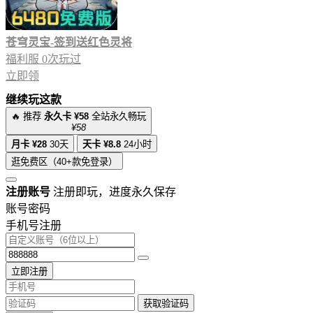
苍穹灵宝-签到送红色灵将
福利服
0次玩过
立即领
继续玩这款
🔥 推荐
永久卡 ¥58
全站永久畅玩
¥58
月卡 ¥28
30天
天卡 ¥8.8
24小时
逛免费区（40+款免登录）
注册账号
注册即玩，进度永久保存
账号密码
手机号注册
立即注册
获取验证码