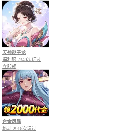
天神赵子龙
福利服
2340次玩过
立即领
合金风暴
格斗
2916次玩过