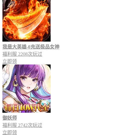
我是大英雄-0充送极品女神
福利服
2208次玩过
立即领
御妖师
福利服
2742次玩过
立即领