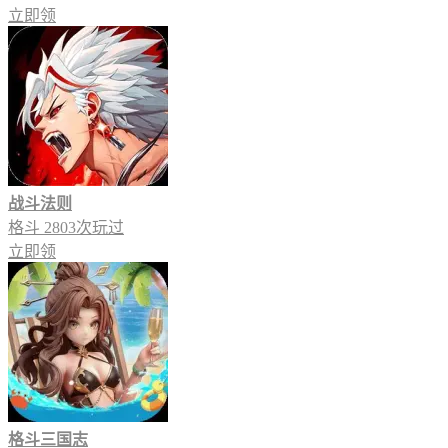
立即领
战斗法则
格斗
2803次玩过
立即领
格斗三国志