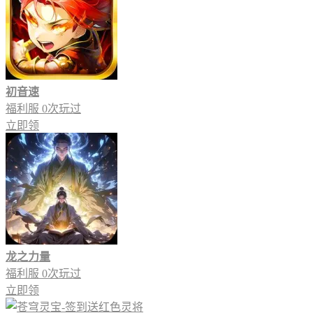
初音速
福利服
0次玩过
立即领
龙之力量
福利服
0次玩过
立即领