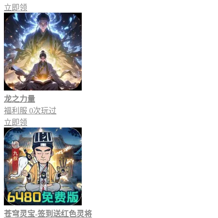
立即领
龙之力量
福利服
0次玩过
立即领
苍穹灵宝-签到送红色灵将