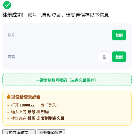
注册成功！
账号已自动登录，请妥善保存以下信息
账号
复制
密码
复制
显
一键复制账号密码（去备忘录保存）
换设备登录必看
打开
18808.cc
→ 点「登录」
输入上方
账号
和
密码
建议现在
截图
或
复制到备忘录
立即开始畅玩 →
查看我的账号