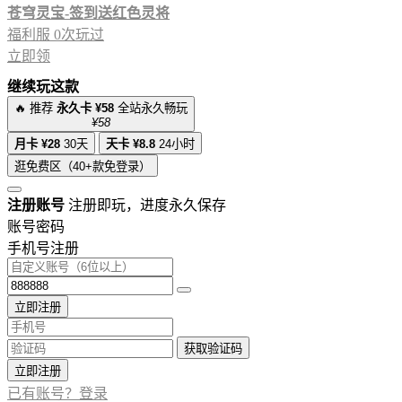
苍穹灵宝-签到送红色灵将
福利服
0次玩过
立即领
继续玩这款
🔥 推荐
永久卡 ¥58
全站永久畅玩
¥58
月卡 ¥28
30天
天卡 ¥8.8
24小时
逛免费区（40+款免登录）
注册账号
注册即玩，进度永久保存
账号密码
手机号注册
立即注册
获取验证码
立即注册
已有账号？登录