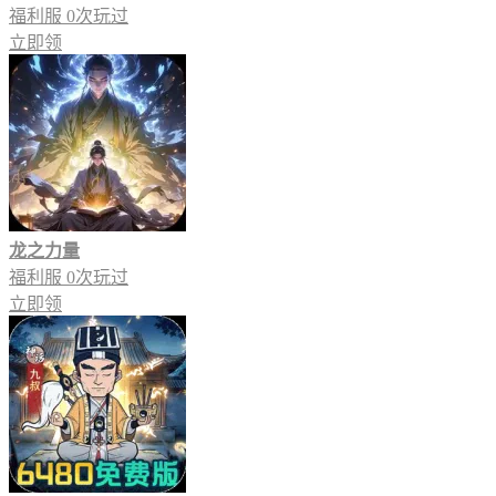
福利服
0次玩过
立即领
龙之力量
福利服
0次玩过
立即领