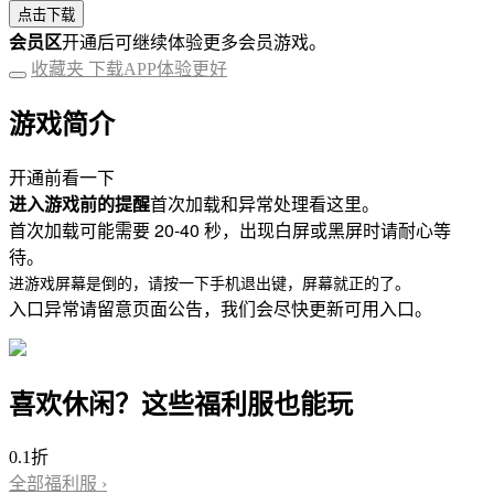
点击下载
会员区
开通后可继续体验更多会员游戏。
收藏夹
下载APP体验更好
游戏简介
开通前看一下
进入游戏前的提醒
首次加载和异常处理看这里。
首次加载可能需要 20-40 秒，出现白屏或黑屏时请耐心等
待。
进游戏屏幕是倒的，请按一下手机退出键，屏幕就正的了。
入口异常请留意页面公告，我们会尽快更新可用入口。
喜欢休闲？这些福利服也能玩
0.1折
全部福利服 ›