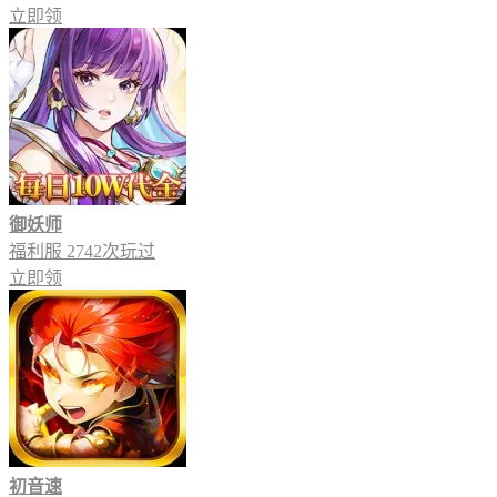
立即领
御妖师
福利服
2742次玩过
立即领
初音速