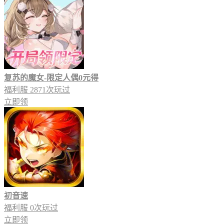
复苏的魔女-限定人偶0元得
福利服
2871次玩过
立即领
初音速
福利服
0次玩过
立即领