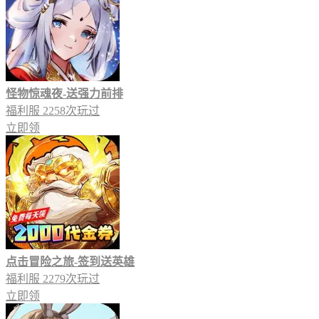
怪物惊魂夜-送强力前排
福利服
2258次玩过
立即领
点击冒险之旅-签到送英雄
福利服
2279次玩过
立即领