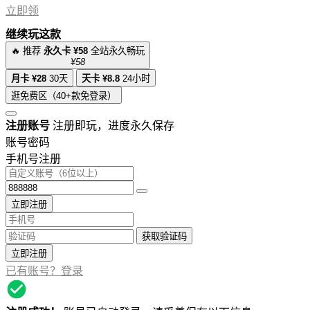
立即领
继续玩这款
🔥 推荐
永久卡 ¥58
全站永久畅玩
¥58
月卡 ¥28
30天
天卡 ¥8.8
24小时
逛免费区（40+款免登录）
注册账号
注册即玩，进度永久保存
账号密码
手机号注册
立即注册
获取验证码
立即注册
已有账号？登录