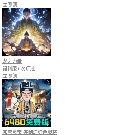
立即领
龙之力量
福利服
0次玩过
立即领
苍穹灵宝-签到送红色灵将