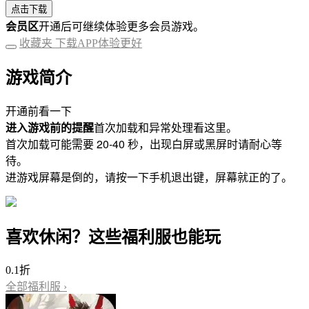
点击下载
会员区
开通后可继续体验更多会员游戏。
收藏夹
下载APP体验更好
游戏简介
开通前看一下
进入游戏前的提醒
首次加载和异常处理看这里。
首次加载可能需要 20-40 秒，出现白屏或黑屏时请耐心等
待。
进游戏屏幕是倒的，请按一下手机退出键，屏幕就正的了。
喜欢休闲？这些福利服也能玩
0.1折
全部福利服 ›