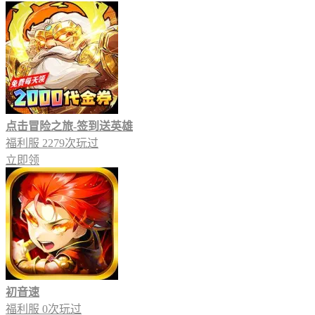
点击冒险之旅-签到送英雄
福利服
2279次玩过
立即领
初音速
福利服
0次玩过