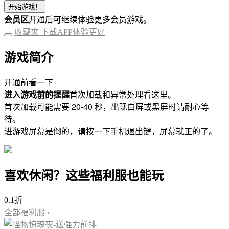
开始游戏！
会员区
开通后可继续体验更多会员游戏。
收藏夹
下载APP体验更好
游戏简介
开通前看一下
进入游戏前的提醒
首次加载和异常处理看这里。
首次加载可能需要 20-40 秒，出现白屏或黑屏时请耐心等
待。
进游戏屏幕是倒的，请按一下手机退出键，屏幕就正的了。
喜欢休闲？这些福利服也能玩
0.1折
全部福利服 ›