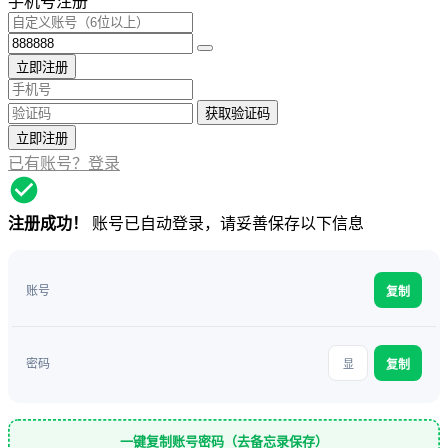
手机号注册
立即注册
获取验证码
立即注册
已有账号？登录
注册成功！
账号已自动登录，请妥善保存以下信息
账号
复制
密码
复制
显
一键复制账号密码（去备忘录保存）