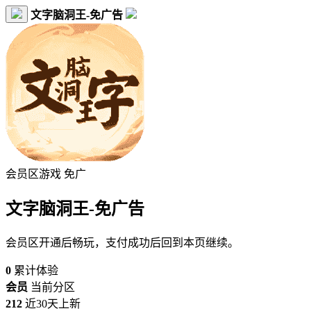
文字脑洞王-免广告
会员区游戏
免广
文字脑洞王-免广告
会员区开通后畅玩，支付成功后回到本页继续。
0
累计体验
会员
当前分区
212
近30天上新