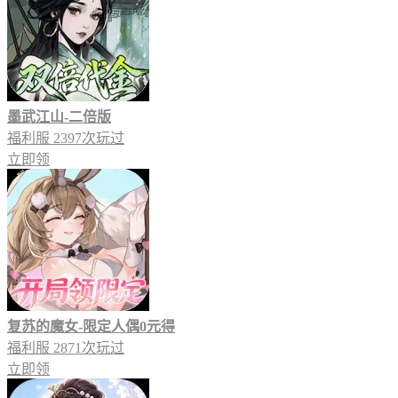
墨武江山-二倍版
福利服
2397次玩过
立即领
复苏的魔女-限定人偶0元得
福利服
2871次玩过
立即领