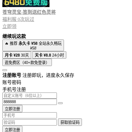
苍穹灵宝-签到送红色灵将
福利服
0次玩过
立即领
继续玩这款
🔥 推荐
永久卡 ¥58
全站永久畅玩
¥58
月卡 ¥28
30天
天卡 ¥8.8
24小时
逛免费区（40+款免登录）
注册账号
注册即玩，进度永久保存
账号密码
手机号注册
立即注册
获取验证码
立即注册