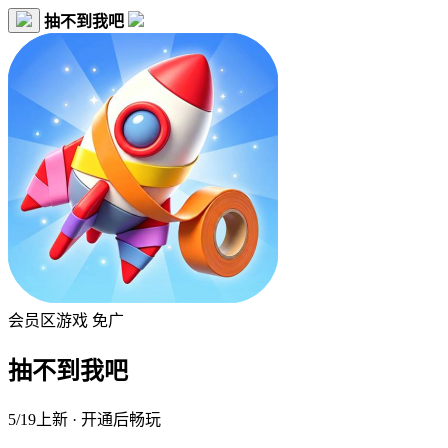
抽不到我吧
会员区游戏
免广
抽不到我吧
5/19上新 · 开通后畅玩