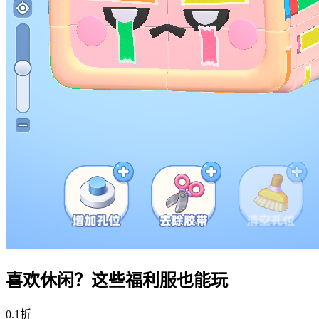
喜欢休闲？这些福利服也能玩
0.1折