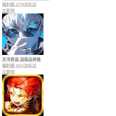
福利服
2279次玩过
立即领
天书奇谈-送极品神兽
福利服
3055次玩过
立即领