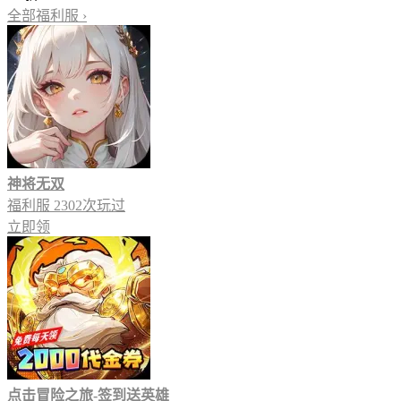
全部福利服 ›
神将无双
福利服
2302次玩过
立即领
点击冒险之旅-签到送英雄