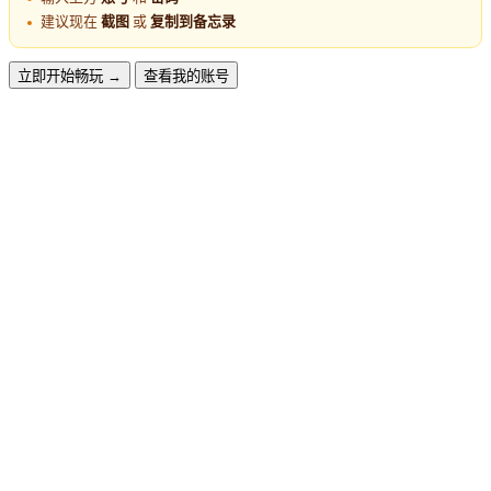
建议现在
截图
或
复制到备忘录
立即开始畅玩 →
查看我的账号