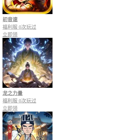
初音速
福利服
0次玩过
立即领
龙之力量
福利服
0次玩过
立即领