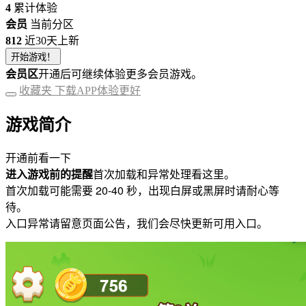
4
累计体验
会员
当前分区
812
近30天上新
开始游戏！
会员区
开通后可继续体验更多会员游戏。
收藏夹
下载APP体验更好
游戏简介
开通前看一下
进入游戏前的提醒
首次加载和异常处理看这里。
首次加载可能需要 20-40 秒，出现白屏或黑屏时请耐心等
待。
入口异常请留意页面公告，我们会尽快更新可用入口。