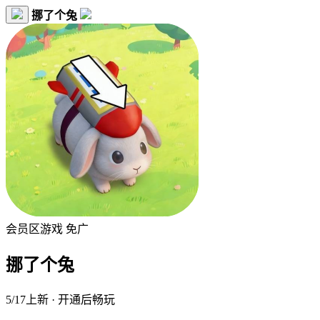
挪了个兔
会员区游戏
免广
挪了个兔
5/17上新 · 开通后畅玩