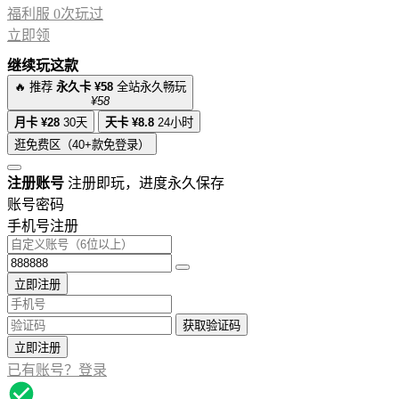
福利服
0次玩过
立即领
继续玩这款
🔥 推荐
永久卡 ¥58
全站永久畅玩
¥58
月卡 ¥28
30天
天卡 ¥8.8
24小时
逛免费区（40+款免登录）
注册账号
注册即玩，进度永久保存
账号密码
手机号注册
立即注册
获取验证码
立即注册
已有账号？登录