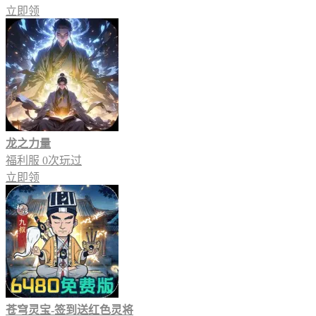
立即领
龙之力量
福利服
0次玩过
立即领
苍穹灵宝-签到送红色灵将