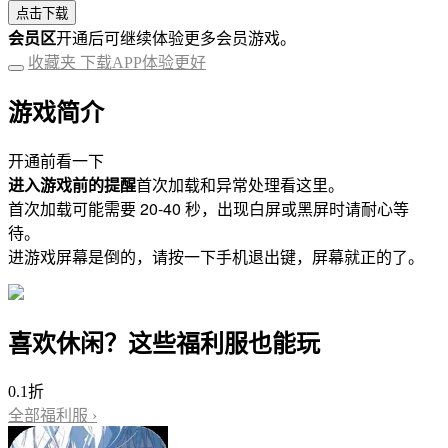
点击下载
会员区
开通后可继续体验更多会员游戏。
收藏夹
下载APP体验更好
游戏简介
开通前看一下
进入游戏前的提醒
首次加载和异常处理看这里。
首次加载可能需要 20-40 秒，出现白屏或黑屏时请耐心等
待。
进游戏屏幕是倒的，请按一下手机退出键，屏幕就正的了。
喜欢休闲？这些福利服也能玩
0.1折
全部福利服 ›