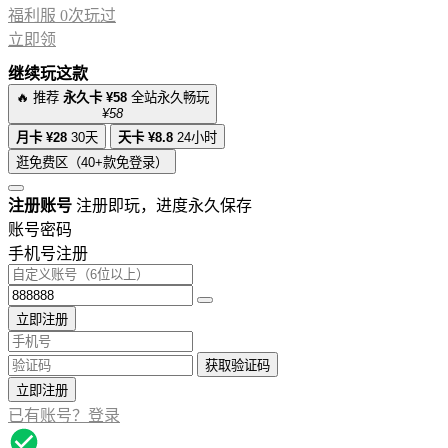
福利服
0次玩过
立即领
继续玩这款
🔥 推荐
永久卡 ¥58
全站永久畅玩
¥58
月卡 ¥28
30天
天卡 ¥8.8
24小时
逛免费区（40+款免登录）
注册账号
注册即玩，进度永久保存
账号密码
手机号注册
立即注册
获取验证码
立即注册
已有账号？登录