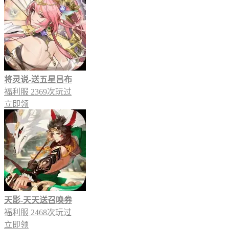
将灵说-送五星吕布
福利服
2369次玩过
立即领
天影-天天送召唤券
福利服
2468次玩过
立即领