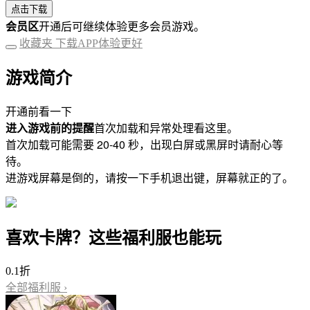
点击下载
会员区
开通后可继续体验更多会员游戏。
收藏夹
下载APP体验更好
游戏简介
开通前看一下
进入游戏前的提醒
首次加载和异常处理看这里。
首次加载可能需要 20-40 秒，出现白屏或黑屏时请耐心等
待。
进游戏屏幕是倒的，请按一下手机退出键，屏幕就正的了。
喜欢卡牌？这些福利服也能玩
0.1折
全部福利服 ›