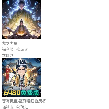
龙之力量
福利服
0次玩过
立即领
苍穹灵宝-签到送红色灵将
福利服
0次玩过