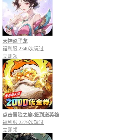
天神赵子龙
福利服
2340次玩过
立即领
点击冒险之旅-签到送英雄
福利服
2279次玩过
立即领