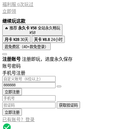
福利服
0次玩过
立即领
继续玩这款
🔥 推荐
永久卡 ¥58
全站永久畅玩
¥58
月卡 ¥28
30天
天卡 ¥8.8
24小时
逛免费区（40+款免登录）
注册账号
注册即玩，进度永久保存
账号密码
手机号注册
立即注册
获取验证码
立即注册
已有账号？登录