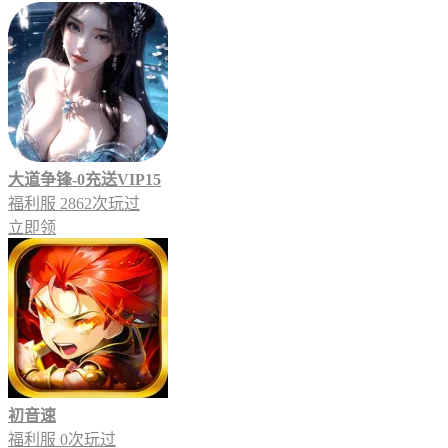
大道争锋-0充送VIP15
福利服
2862次玩过
立即领
初音速
福利服
0次玩过