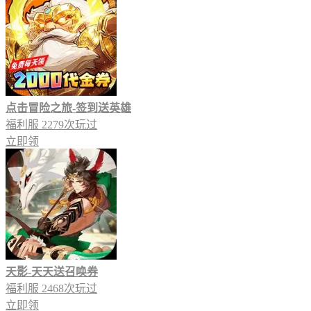
点击冒险之旅-签到送英雄
福利服
2279次玩过
立即领
天影-天天送召唤券
福利服
2468次玩过
立即领