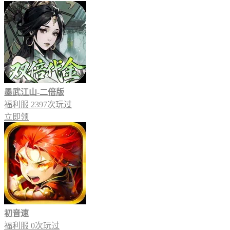
墨武江山-二倍版
福利服
2397次玩过
立即领
初音速
福利服
0次玩过