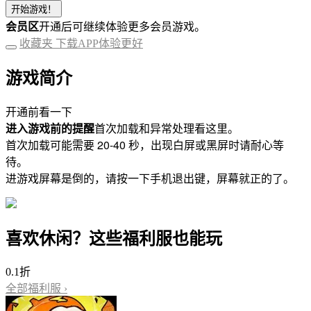
开始游戏！
会员区
开通后可继续体验更多会员游戏。
收藏夹
下载APP体验更好
游戏简介
开通前看一下
进入游戏前的提醒
首次加载和异常处理看这里。
首次加载可能需要 20-40 秒，出现白屏或黑屏时请耐心等
待。
进游戏屏幕是倒的，请按一下手机退出键，屏幕就正的了。
喜欢休闲？这些福利服也能玩
0.1折
全部福利服 ›