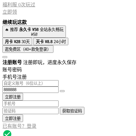
福利服
0次玩过
立即领
继续玩这款
🔥 推荐
永久卡 ¥58
全站永久畅玩
¥58
月卡 ¥28
30天
天卡 ¥8.8
24小时
逛免费区（40+款免登录）
注册账号
注册即玩，进度永久保存
账号密码
手机号注册
立即注册
获取验证码
立即注册
已有账号？登录