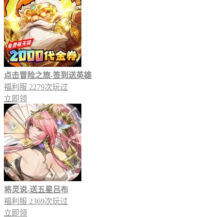
点击冒险之旅-签到送英雄
福利服
2279次玩过
立即领
将灵说-送五星吕布
福利服
2369次玩过
立即领