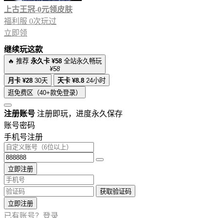
上古王冠-0元领皮肤
福利服
0次玩过
立即领
继续玩这款
🔥 推荐
永久卡 ¥58
全站永久畅玩
¥58
月卡 ¥28
30天
天卡 ¥8.8
24小时
逛免费区（40+款免登录）
注册账号
注册即玩，进度永久保存
账号密码
手机号注册
立即注册
获取验证码
立即注册
已有账号？登录