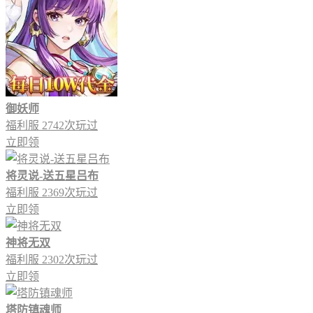
御妖师
福利服
2742次玩过
立即领
将灵说-送五星吕布
福利服
2369次玩过
立即领
神将无双
福利服
2302次玩过
立即领
塔防镇魂师