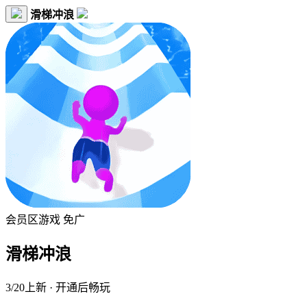
滑梯冲浪
会员区游戏
免广
滑梯冲浪
3/20上新 · 开通后畅玩