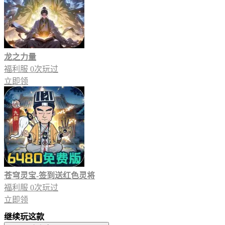
龙之力量
福利服
0次玩过
立即领
苍穹灵宝-签到送红色灵将
福利服
0次玩过
立即领
继续玩这款