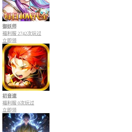
御妖师
福利服
2742次玩过
立即领
初音速
福利服
0次玩过
立即领