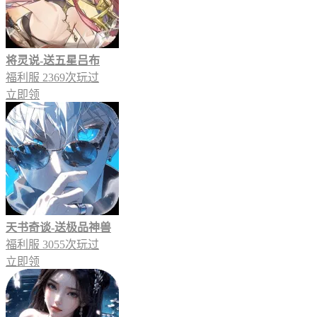
将灵说-送五星吕布
福利服
2369次玩过
立即领
天书奇谈-送极品神兽
福利服
3055次玩过
立即领