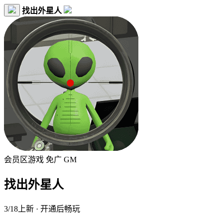
找出外星人
会员区游戏
免广
GM
找出外星人
3/18上新 · 开通后畅玩