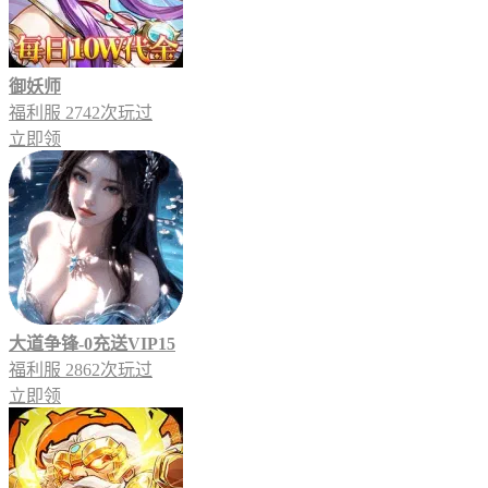
御妖师
福利服
2742次玩过
立即领
大道争锋-0充送VIP15
福利服
2862次玩过
立即领