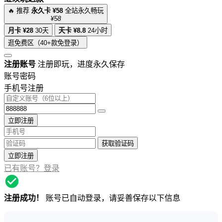
🔥 推荐
永久卡 ¥58
全站永久畅玩
¥58
月卡 ¥28
30天
天卡 ¥8.8
24小时
逛免费区（40+款免登录）
注册账号
注册即玩，进度永久保存
账号密码
手机号注册
立即注册
获取验证码
立即注册
已有账号？登录
注册成功！
账号已自动登录，请妥善保存以下信息