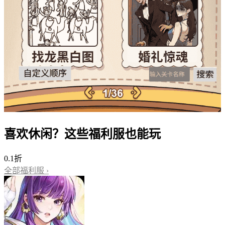
喜欢休闲？这些福利服也能玩
0.1折
全部福利服 ›