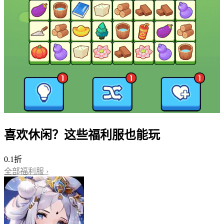
喜欢休闲？这些福利服也能玩
0.1折
全部福利服 ›