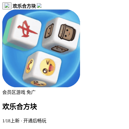
欢乐合方块
会员区游戏
免广
欢乐合方块
1/18上新 · 开通后畅玩