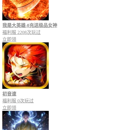
我是大英雄-0充送极品女神
福利服
2208次玩过
立即领
初音速
福利服
0次玩过
立即领