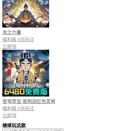
龙之力量
福利服
0次玩过
立即领
苍穹灵宝-签到送红色灵将
福利服
0次玩过
立即领
继续玩这款