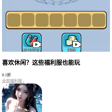
喜欢休闲？这些福利服也能玩
0.1折
全部福利服 ›