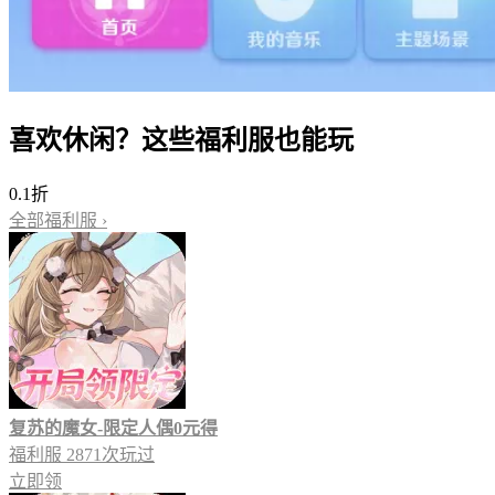
喜欢休闲？这些福利服也能玩
0.1折
全部福利服 ›
复苏的魔女-限定人偶0元得
福利服
2871次玩过
立即领