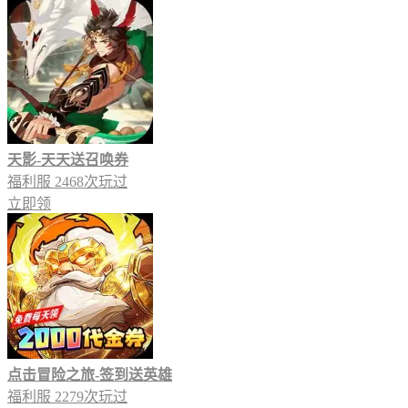
天影-天天送召唤券
福利服
2468次玩过
立即领
点击冒险之旅-签到送英雄
福利服
2279次玩过