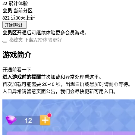
22
累计体验
会员
当前分区
822
近30天上新
开始游戏！
会员区
开通后可继续体验更多会员游戏。
收藏夹
下载APP体验更好
游戏简介
开通前看一下
进入游戏前的提醒
首次加载和异常处理看这里。
首次加载可能需要 20-40 秒，出现白屏或黑屏时请耐心等待。
入口异常请留意页面公告，我们会尽快更新可用入口。