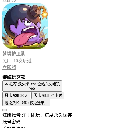
立即领
梦境护卫队
免广|
10次玩过
立即领
继续玩这款
🔥 推荐
永久卡 ¥58
全站永久畅玩
¥58
月卡 ¥28
30天
天卡 ¥8.8
24小时
逛免费区（40+款免登录）
注册账号
注册即玩，进度永久保存
账号密码