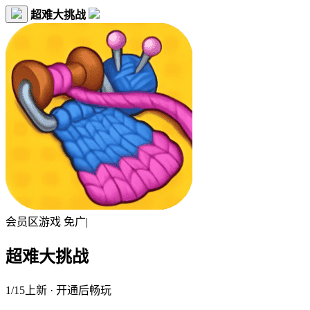
超难大挑战
会员区游戏
免广|
超难大挑战
1/15上新 · 开通后畅玩