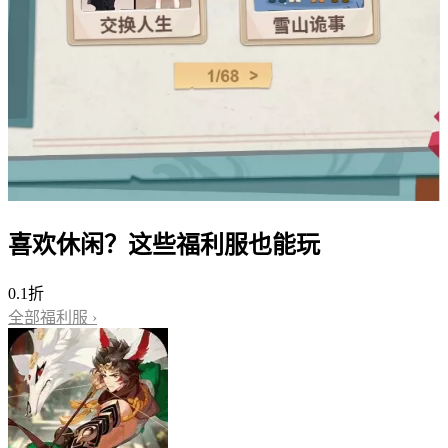
喜欢休闲？这些福利服也能玩
0.1折
全部福利服 ›