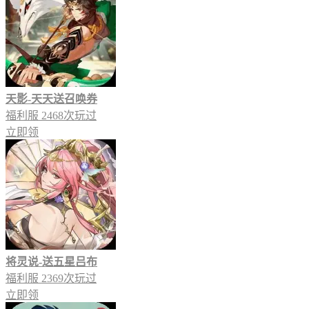
天影-天天送召唤券
福利服
2468次玩过
立即领
将灵说-送五星吕布
福利服
2369次玩过
立即领