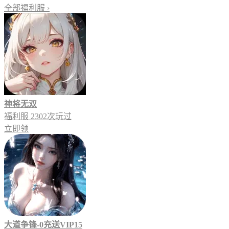
全部福利服 ›
神将无双
福利服
2302次玩过
立即领
大道争锋-0充送VIP15