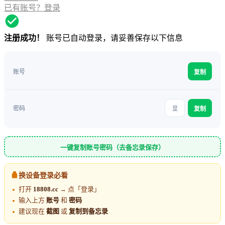
已有账号？登录
注册成功！
账号已自动登录，请妥善保存以下信息
账号
复制
密码
复制
显
一键复制账号密码（去备忘录保存）
换设备登录必看
打开
18808.cc
→ 点「登录」
输入上方
账号
和
密码
建议现在
截图
或
复制到备忘录