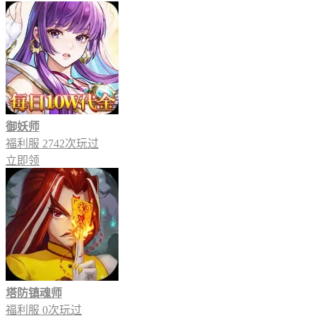
御妖师
福利服
2742次玩过
立即领
塔防镇魂师
福利服
0次玩过