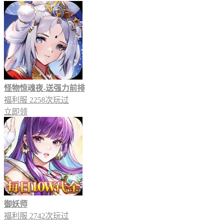
怪物惊魂夜-送强力前排
福利服
2258次玩过
立即领
御妖师
福利服
2742次玩过