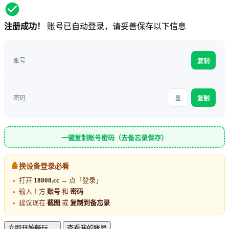
注册成功！
账号已自动登录，请妥善保存以下信息
账号
复制
密码
复制
显
一键复制账号密码（去备忘录保存）
换设备登录必看
打开
18808.cc
→ 点「登录」
输入上方
账号
和
密码
建议现在
截图
或
复制到备忘录
立即开始畅玩 →
查看我的账号