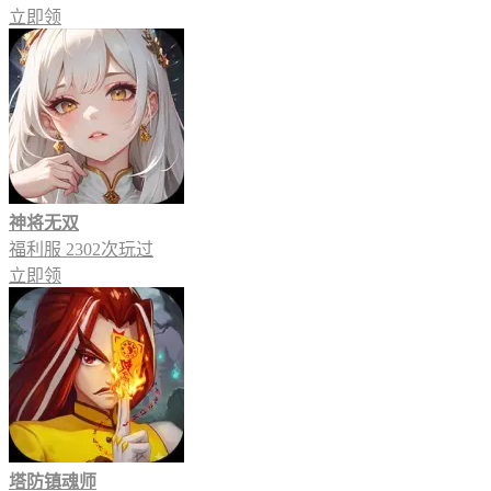
立即领
神将无双
福利服
2302次玩过
立即领
塔防镇魂师