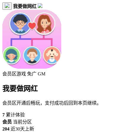
我要做网红
会员区游戏
免广
GM
我要做网红
会员区开通后畅玩，支付成功后回到本页继续。
7
累计体验
会员
当前分区
204
近30天上新