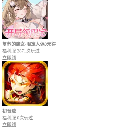
复苏的魔女-限定人偶0元得
福利服
2871次玩过
立即领
初音速
福利服
0次玩过
立即领