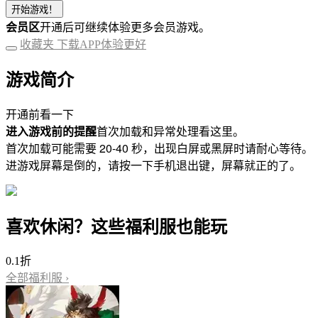
开始游戏！
会员区
开通后可继续体验更多会员游戏。
收藏夹
下载APP体验更好
游戏简介
开通前看一下
进入游戏前的提醒
首次加载和异常处理看这里。
首次加载可能需要 20-40 秒，出现白屏或黑屏时请耐心等待。
进游戏屏幕是倒的，请按一下手机退出键，屏幕就正的了。
喜欢休闲？这些福利服也能玩
0.1折
全部福利服 ›