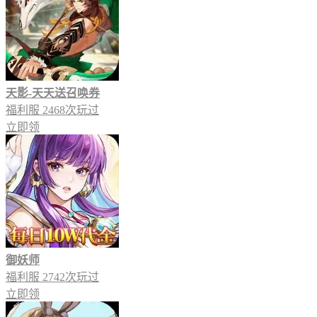
天影-天天送召唤券
福利服
2468次玩过
立即领
御妖师
福利服
2742次玩过
立即领