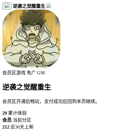
逆袭之觉醒重生
会员区游戏
免广
GM
逆袭之觉醒重生
会员区开通后畅玩，支付成功后回到本页继续。
29
累计体验
会员
当前分区
212
近30天上新