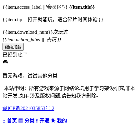
{{item.access_label || '会员区'}}
{{item.title}}
{{item.tip || '打开就能玩，适合碎片时间体验'}}
{{item.download_num}}次玩过
{{item.action_label || '去玩'}}
继续加载
已经到底了
🎮
暂无游戏，试试其他分类
-本站申明：所有游戏来源于网络论坛用于学习架设研究,非本
站开发,.如有涉及版权问题,请告知我方删除-
豫ICP备2021035853号-2
⌂
首页
▦
分类
¥
开通
◉
我的