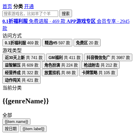
首页
分类
开通
搜索
0.1折福利服
免费进服 · 469 款
APP游戏专区
会员专享 · 2945
款
访问方式
0.1折福利服
469 款
精选H5
597 款
免费区
20 款
游戏类型
近30天上新
共 741 款
GM福利
共 411 款
抖音微信免广
共 3987 款
益智解压
共 609 款
角色扮演
共 224 款
枪战射击
共 212 款
经营养成
共 322 款
放置挂机
共 88 款
卡牌策略
共 105 款
动作闯关
共 421 款
当前分类
{{genreName}}
全部
{{item.name}}
按日期
{{item.label}}