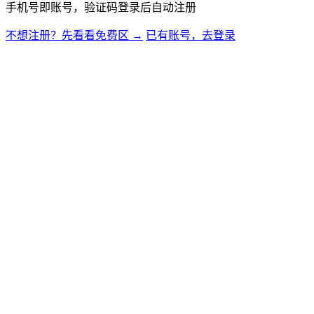
手机号即账号，验证码登录后自动注册
不想注册？先看看免费区 →
已有账号，去登录